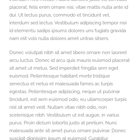
placerat, felis enim ornare nisi, vitae mattis nulla ante id
dui. Ut lectus purus, commodo et tincidunt vel,
interdum sed lectus. Vestibulum adipiscing tempor nisi
id elementu sadips ipsums dolores uns fugiats gravida
nam elit vols nulla dolores amet untras sitsers.
Donec volutpat nibh sit amet libero ornare non laoreet
arcu luctus. Donec id arcu quis mauris euismod placerat
sit amet ut metus. Sed imperdiet fringilla sem eget
euismod. Pellentesque habitant morbi tristique
senectus et netus et malesuada fames ac turpis
egestas. Pellentesque adipiscing, neque ut pulvinar
tincidunt, est sem euismod odio, eu ullamcorper turpis
nisl sit amet velit. Nullam vitae nibh odio, non
scelerisque nibh. Vestibulum ut est augue, in varius
purus. Proin dictum lobortis justo at pretium. Nunc
malesuada ante sit amet purus ornare pulvinar. Donec
suscipit dignissim ipsum at euismod. Curabitur