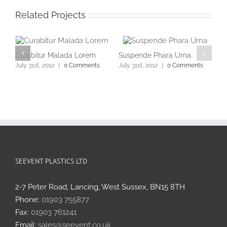
Related Projects
Curabitur Malada Lorem
Suspende Phara Urna
July 31st, 2012
|
0 Comments
July 31st, 2012
|
0 Comments
SEEVENT PLASTICS LTD
2-7 Peter Road, Lancing, West Sussex, BN15 8TH
Phone:
01903 755877
Fax:
01903 761241
Email:
sales@seevent.co.uk