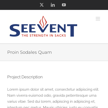
Skip
X
LinkedIn
YouTube
to
content
Proin Sodales Quam
Project Description
Lorem ipsum dolor sit amet, consectetur adipiscing elit.
Nam viverra euismod odio, gravida pellentesque urna
varius vitae. Sed dui lorem, adipiscing in adipiscing et,
interdum nec metus. Mauris ultricies, justo eu convallis